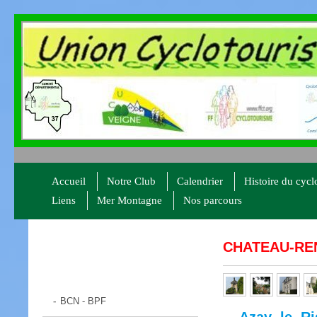
Accueil
Notre Club
Calendrier
Histoire du cyc
Liens
Mer Montagne
Nos parcours
CHATEAU-RE
BCN - BPF