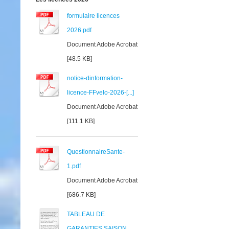
formulaire licences
2026.pdf
Document Adobe Acrobat
[48.5 KB]
notice-dinformation-
licence-FFvelo-2026-[...]
Document Adobe Acrobat
[111.1 KB]
QuestionnaireSante-
1.pdf
Document Adobe Acrobat
[686.7 KB]
TABLEAU DE
GARANTIES SAISON