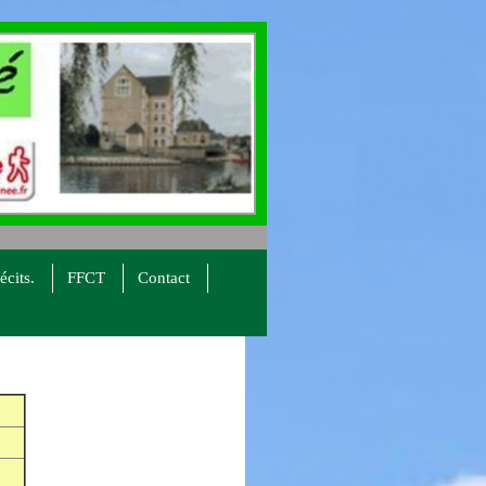
écits.
FFCT
Contact