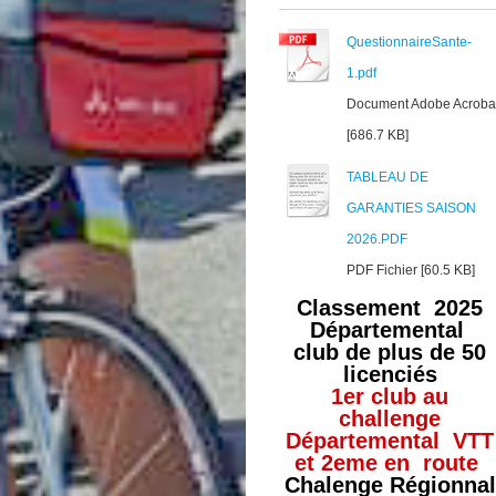
QuestionnaireSante-
1.pdf
Document Adobe Acroba
[686.7 KB]
TABLEAU DE
GARANTIES SAISON
2026.PDF
PDF Fichier [60.5 KB]
Classement 2025
Départemental
club de plus de 50
licenciés
1er club au
challenge
Départemental VTT
et 2eme en route
Chalenge Régionnal