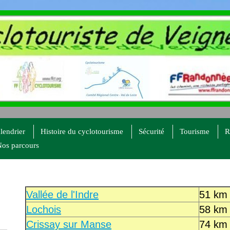
lendrier
Histoire du cyclotourisme
Sécurité
Tourisme
R
os parcours
Vallée de l'Indre
51 km
Lochois
58 km
Crissay sur Manse
74 km