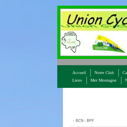
Accueil
Notre Club
Ca
Liens
Mer Montagne
N
BCN - BPF