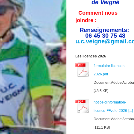
de Veigné
Comment nous
joindre :
Renseignements:
06 45 30 75 48
u.c.veigne@gmail.
Les licences 2026
formulaire licences
2026.pdf
Document Adobe Acroba
[48.5 KB]
notice-dinformation-
licence-FFvelo-2026-[...]
Document Adobe Acroba
[111.1 KB]